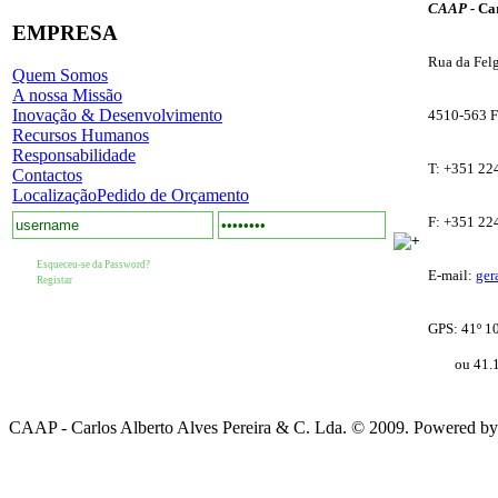
CAAP -
Car
EMPRESA
Rua da Fel
Quem Somos
A nossa Missão
Inovação & Desenvolvimento
4510-563 F
Recursos Humanos
Responsabilidade
T: +351 22
Contactos
Localização
Pedido de Orçamento
F: +351 22
Esqueceu-se da Password?
E-mail:
ger
Registar
GPS: 41º 10'
ou 41.176
CAAP - Carlos Alberto Alves Pereira & C. Lda. © 2009. Powered b